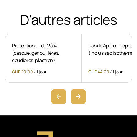
D'autres articles
Protections - de 2 à 4
Rando Apéro - Repas p
(casque, genouillères,
(inclus sac isotherme)
coudières, plastron)
/
/