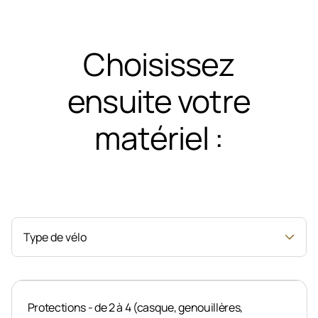
Choisissez
ensuite votre
matériel :
Vélos musculaires
Catégorie
Vélos électriques
Location de vélos
Type de vélo
Protections - de 2 à 4 (casque, genouillères,