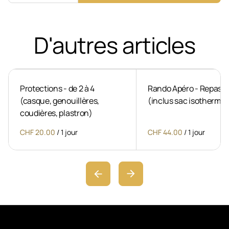
D'autres articles
Protections - de 2 à 4
Rando Apéro - Repas p
(casque, genouillères,
(inclus sac isotherme)
coudières, plastron)
/
/