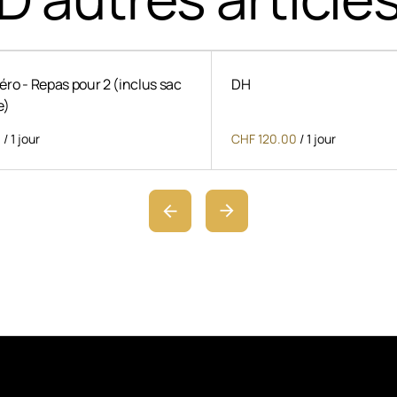
ro - Repas pour 2 (inclus sac
DH
e)
/
/