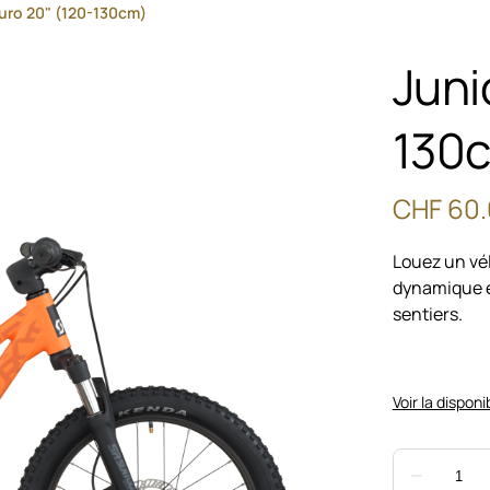
uro 20" (120-130cm)
Juni
130
Louez un vé
dynamique en
sentiers.