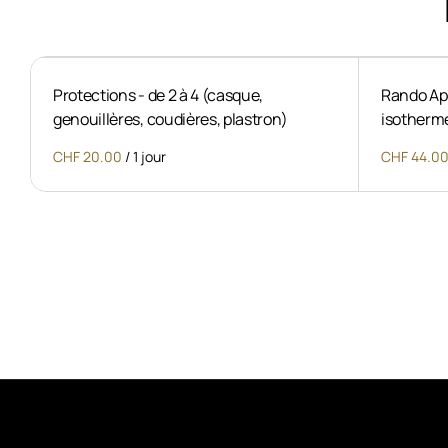
Protections - de 2 à 4 (casque,
Rando Apé
genouillères, coudières, plastron)
isotherm
/